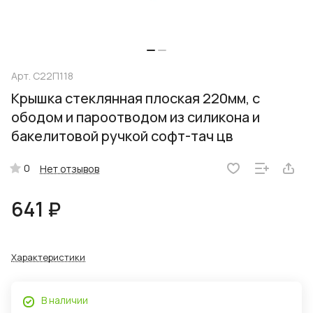
Арт.
С22П118
Крышка стеклянная плоская 220мм, с
ободом и пароотводом из силикона и
бакелитовой ручкой софт-тач цв
0
Нет отзывов
641 ₽
Характеристики
В наличии