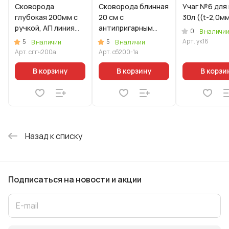
Сковорода
Сковорода блинная
Учаг №6 для
глубокая 200мм с
20 см с
30л ((t-2,0мм
ручкой, АП линия
антипригарным
0
В наличи
«ГРАНИТ» (черный)
покрытием, со
Арт.
ук16
5
5
В наличии
В наличии
съемной ручкой
Арт.
сггч200а
Арт.
сб200-1а
В корзину
В корзину
В корзи
Назад к списку
Подписаться
на новости и акции