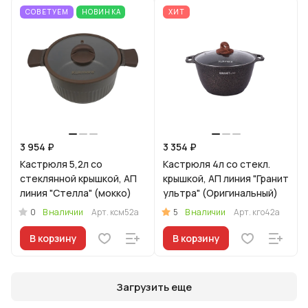
СОВЕТУЕМ
НОВИНКА
ХИТ
3 954 ₽
3 354 ₽
Кастрюля 5,2л со
Кастрюля 4л со стекл.
стеклянной крышкой, АП
крышкой, АП линия "Гранит
линия "Стелла" (мокко)
ультра" (Оригинальный)
0
5
В наличии
Арт.
ксм52а
В наличии
Арт.
кго42а
В корзину
В корзину
Загрузить еще