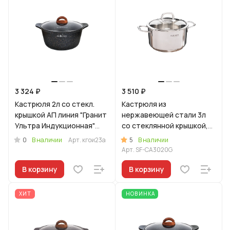
3 324 ₽
3 510 ₽
Кастрюля 2л со стекл.
Кастрюля из
крышкой АП линия "Гранит
нержавеющей стали 3л
Ультра Индукционная"
со стеклянной крышкой,
(оригинальный)
линия "Сафия"
0
5
В наличии
Арт.
кгои23а
В наличии
Арт.
SF-CA3020G
В корзину
В корзину
ХИТ
НОВИНКА