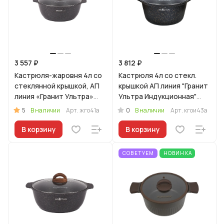
3 557 ₽
3 812 ₽
Кастрюля-жаровня 4л со
Кастрюля 4л со стекл.
стеклянной крышкой, АП
крышкой АП линия "Гранит
линия «Гранит Ультра»
Ультра Индукционная"
(Оригинальный)
(оригинальный)
5
0
В наличии
Арт.
жго41а
В наличии
Арт.
кгои43а
В корзину
В корзину
СОВЕТУЕМ
НОВИНКА