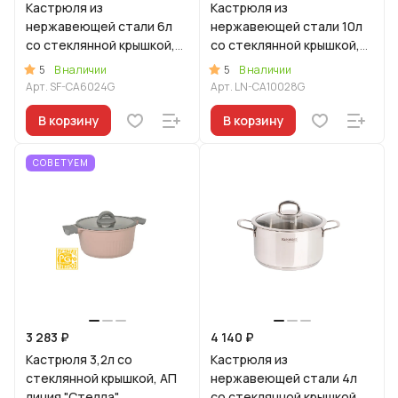
Кастрюля из
Кастрюля из
нержавеющей стали 6л
нержавеющей стали 10л
со стеклянной крышкой,
со стеклянной крышкой,
линия "Сафия"
линия "Леон"
5
5
В наличии
В наличии
Арт.
SF-CA6024G
Арт.
LN-CA10028G
В корзину
В корзину
СОВЕТУЕМ
3 283 ₽
4 140 ₽
Кастрюля 3,2л со
Кастрюля из
стеклянной крышкой, АП
нержавеющей стали 4л
линия "Стелла"
со стеклянной крышкой,