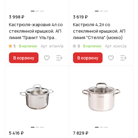
3 998 ₽
3 619 ₽
Кастрюля-жаровня 4л со
Кастрюля 4,2л со
стеклянной крышкой, АП
стеклянной крышкой, АП
линия "Гранит Ультра
линия "Стелла" (мокко)
Индукционная"
5
0
В наличии
Арт.
жгои41а
В наличии
Арт.
ксм42а
(оригинальный)
В корзину
В корзину
5 416 ₽
7 829 ₽