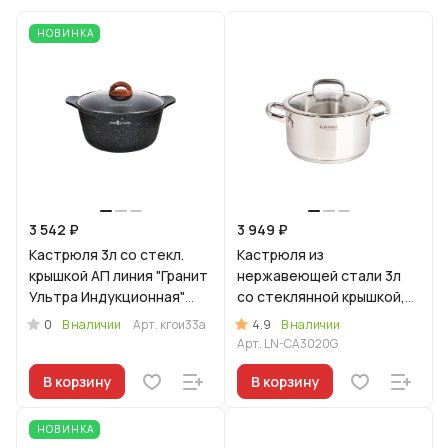
НОВИНКА
3 542 ₽
3 949 ₽
Кастрюля 3л со стекл.
Кастрюля из
крышкой АП линия "Гранит
нержавеющей стали 3л
Ультра Индукционная"
со стеклянной крышкой,
(оригинальный)
линия "Леон"
0
4.9
В наличии
Арт.
кгои33а
В наличии
Арт.
LN-CA3020G
В корзину
В корзину
НОВИНКА