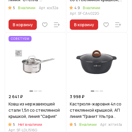
(капучино)
линия "Сафия"
5
4.9
В наличии
Арт.
кск32а
В наличии
Арт.
SF-CA4022G
В корзину
В корзину
СОВЕТУЕМ
2 641 ₽
3 998 ₽
Ковш из нержавеющей
Кастрюля-жаровня 4л со
стали 1,5л со стеклянной
стеклянной крышкой, АП
крышкой, линия "Сафия"
линия "Гранит Ультра
Индукционная" (синий)
5
5
Нет в наличии
В наличии
Арт.
жгги41а
Арт.
SF-LDL1516G