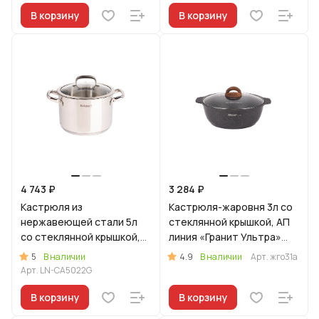
В корзину
В корзину
4 743 ₽
3 284 ₽
Кастрюля из
Кастрюля-жаровня 3л со
нержавеющей стали 5л
стеклянной крышкой, АП
со стеклянной крышкой,
линия «Гранит Ультра»
линия "Леон"
(Оригинальный)
5
4.9
В наличии
В наличии
Арт.
жго31а
Арт.
LN-CA5022G
В корзину
В корзину