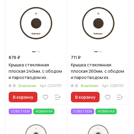
676 ₽
711 ₽
Крышка стеклянная
Крышка стеклянная
плоская 240мм, с ободом
плоская 260мм, с ободом
и пароотводом из
и пароотводом из
силикона и бакелитовой
силикона и бакелитовой
0
0
В наличии
Арт.
С24П117
В наличии
Арт.
С26П117
ручкой софт-тач цв
ручкой софт-тач цв
В корзину
В корзину
СОВЕТУЕМ
НОВИНКА
СОВЕТУЕМ
НОВИНКА