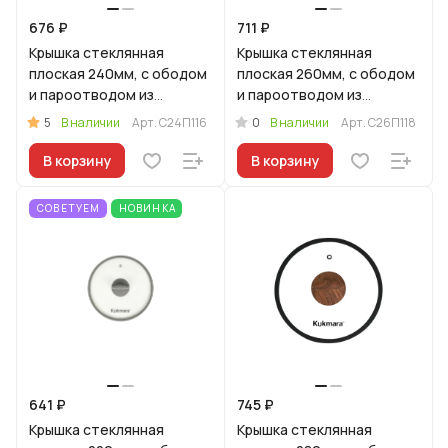
676 ₽
711 ₽
Крышка стеклянная
Крышка стеклянная
плоская 240мм, с ободом
плоская 260мм, с ободом
и пароотводом из
и пароотводом из
силикона и бакелитовой
силикона и бакелитовой
5
0
В наличии
Арт.
С24П116
В наличии
Арт.
С26П118
ручкой софт-тач цв
ручкой софт-тач цв
В корзину
В корзину
СОВЕТУЕМ
НОВИНКА
641 ₽
745 ₽
Крышка стеклянная
Крышка стеклянная