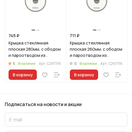
745 ₽
711 ₽
Крышка стеклянная
Крышка стеклянная
плоская 280мм, с ободом
плоская 260мм, с ободом
и пароотводом из
и пароотводом из
силикона и бакелитовой
силикона и бакелитовой
5
0
В наличии
Арт.
С28П116
В наличии
Арт.
С26П116
ручкой софт-тач цв
ручкой соф-тач цв
В корзину
В корзину
Подписаться
на новости и акции