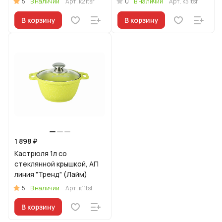
5
0
В наличии
Арт.
к21tsr
В наличии
Арт.
к31tsr
В корзину
В корзину
1 898 ₽
Кастрюля 1л со
стеклянной крышкой, АП
линия "Тренд" (Лайм)
5
В наличии
Арт.
к11tsl
В корзину