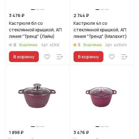
3 476 ₽
2 744 ₽
Кастрюля 6л со
Кастрюля 4л со
стеклянной крышкой, АП
стеклянной крышкой, АП
линия "Тренд" (Лайм)
линия "Тренд" (Малахит)
0
5
В наличии
Арт.
к61tsl
В наличии
Арт.
к41tsml
В корзину
В корзину
1 898 ₽
3 476 ₽