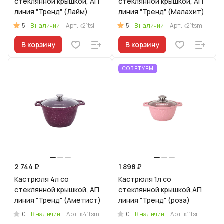
стеклянной крышкой, АП
стеклянной крышкой, АП
линия "Тренд" (Лайм)
линия "Тренд" (Малахит)
5
5
В наличии
Арт.
к21tsl
В наличии
Арт.
к21tsml
В корзину
В корзину
СОВЕТУЕМ
2 744 ₽
1 898 ₽
Кастрюля 4л со
Кастрюля 1л со
стеклянной крышкой, АП
стеклянной крышкой,АП
линия "Тренд" (Аметист)
линия "Тренд" (роза)
0
0
В наличии
Арт.
к41tsm
В наличии
Арт.
к11tsr