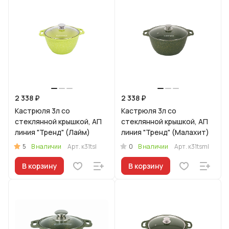
2 338 ₽
2 338 ₽
Кастрюля 3л со
Кастрюля 3л со
стеклянной крышкой, АП
стеклянной крышкой, АП
линия "Тренд" (Лайм)
линия "Тренд" (Малахит)
5
0
В наличии
Арт.
к31tsl
В наличии
Арт.
к31tsml
В корзину
В корзину