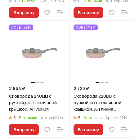
0
0
В наличии
Арт.
ссм280а
В наличии
Арт.
сср241а
В корзину
В корзину
СОВЕТУЕМ
СОВЕТУЕМ
2 964 ₽
2 723 ₽
Сковорода 240мм с
Сковорода 220мм с
ручкой,со стеклянной
ручкой,со стеклянной
крышкой, АП линия
крышкой, АП линия
"Стелла"(капучино)
"Стелла"(капучино)
5
5
В наличии
Арт.
сск241а
В наличии
Арт.
сск221а
В корзину
В корзину