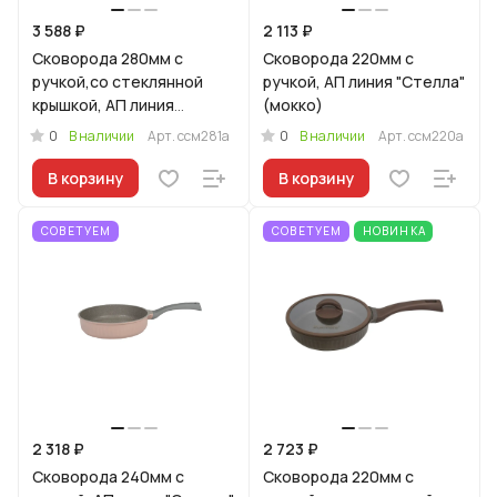
3 588 ₽
2 113 ₽
Сковорода 280мм с
Сковорода 220мм с
ручкой,со стеклянной
ручкой, АП линия "Стелла"
крышкой, АП линия
(мокко)
"Стелла"(мокко)
0
0
В наличии
Арт.
ссм281а
В наличии
Арт.
ссм220а
В корзину
В корзину
СОВЕТУЕМ
СОВЕТУЕМ
НОВИНКА
2 318 ₽
2 723 ₽
Сковорода 240мм с
Сковорода 220мм с