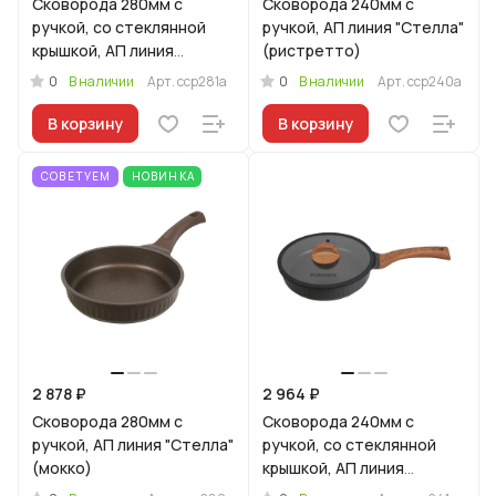
Сковорода 280мм с
Сковорода 240мм с
ручкой, со стеклянной
ручкой, АП линия "Стелла"
крышкой, АП линия
(ристретто)
"Стелла" (ристретто)
0
0
В наличии
Арт.
сср281а
В наличии
Арт.
сср240а
В корзину
В корзину
СОВЕТУЕМ
НОВИНКА
2 878 ₽
2 964 ₽
Сковорода 280мм с
Сковорода 240мм с
ручкой, АП линия "Стелла"
ручкой, со стеклянной
(мокко)
крышкой, АП линия
"Стелла"(ристретто)