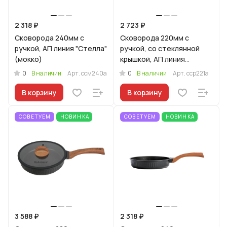
2 318 ₽
2 723 ₽
Сковорода 240мм с
Сковорода 220мм с
ручкой, АП линия "Стелла"
ручкой, со стеклянной
(мокко)
крышкой, АП линия
"Стелла"(ристретто)
0
0
В наличии
Арт.
ссм240а
В наличии
Арт.
сср221а
В корзину
В корзину
СОВЕТУЕМ
НОВИНКА
СОВЕТУЕМ
НОВИНКА
3 588 ₽
2 318 ₽