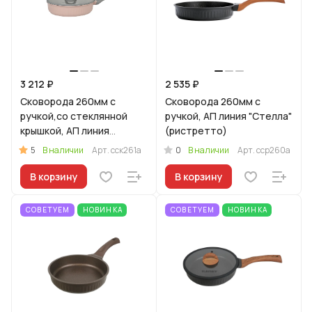
3 212 ₽
2 535 ₽
Сковорода 260мм с
Сковорода 260мм с
ручкой,со стеклянной
ручкой, АП линия "Стелла"
крышкой, АП линия
(ристретто)
"Стелла"(капучино)
5
0
В наличии
Арт.
сск261а
В наличии
Арт.
сср260а
В корзину
В корзину
СОВЕТУЕМ
НОВИНКА
СОВЕТУЕМ
НОВИНКА