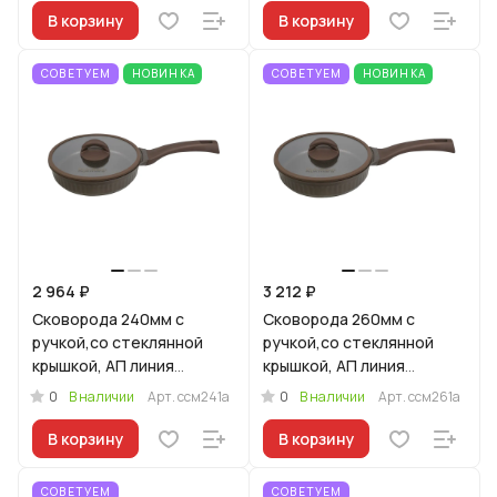
В корзину
В корзину
СОВЕТУЕМ
НОВИНКА
СОВЕТУЕМ
НОВИНКА
2 964 ₽
3 212 ₽
Сковорода 240мм с
Сковорода 260мм с
ручкой,со стеклянной
ручкой,со стеклянной
крышкой, АП линия
крышкой, АП линия
"Стелла"(мокко)
"Стелла"(мокко)
0
0
В наличии
Арт.
ссм241а
В наличии
Арт.
ссм261а
В корзину
В корзину
СОВЕТУЕМ
СОВЕТУЕМ