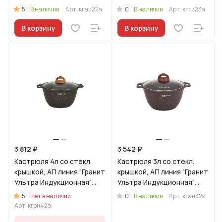
(Красный)
(синий)
5
0
В наличии
Арт.
кгаи22а
В наличии
Арт.
кгги23а
В корзину
В корзину
3 812 ₽
3 542 ₽
Кастрюля 4л со стекл.
Кастрюля 3л со стекл.
крышкой, АП линия "Гранит
крышкой, АП линия "Гранит
Ультра Индукционная"
Ультра Индукционная"
(Оригинальный)
(Красный)
5
0
Нет в наличии
В наличии
Арт.
кгаи32а
Арт.
кгои42а