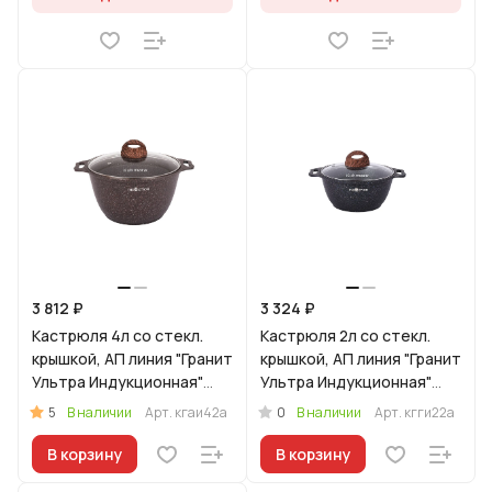
3 812 ₽
3 324 ₽
Кастрюля 4л со стекл.
Кастрюля 2л со стекл.
крышкой, АП линия "Гранит
крышкой, АП линия "Гранит
Ультра Индукционная"
Ультра Индукционная"
(Красный)
(Синий)
5
0
В наличии
Арт.
кгаи42а
В наличии
Арт.
кгги22а
В корзину
В корзину