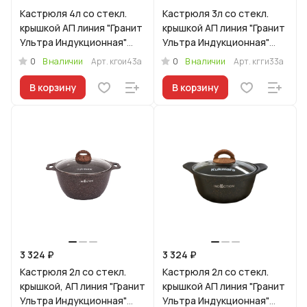
Кастрюля 4л со стекл.
Кастрюля 3л со стекл.
крышкой АП линия "Гранит
крышкой АП линия "Гранит
Ультра Индукционная"
Ультра Индукционная"
(оригинальный)
(синий)
0
0
В наличии
Арт.
кгои43а
В наличии
Арт.
кгги33а
В корзину
В корзину
3 324 ₽
3 324 ₽
Кастрюля 2л со стекл.
Кастрюля 2л со стекл.
крышкой, АП линия "Гранит
крышкой АП линия "Гранит
Ультра Индукционная"
Ультра Индукционная"