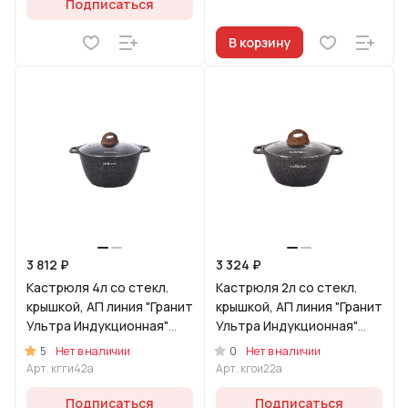
Подписаться
В корзину
3 812 ₽
3 324 ₽
Кастрюля 4л со стекл.
Кастрюля 2л со стекл.
крышкой, АП линия "Гранит
крышкой, АП линия "Гранит
Ультра Индукционная"
Ультра Индукционная"
(Синий)
(Оригинальный)
5
0
Нет в наличии
Нет в наличии
Арт.
кгги42а
Арт.
кгои22а
Подписаться
Подписаться