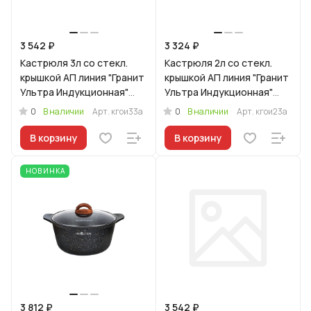
3 542 ₽
3 324 ₽
Кастрюля 3л со стекл.
Кастрюля 2л со стекл.
крышкой АП линия "Гранит
крышкой АП линия "Гранит
Ультра Индукционная"
Ультра Индукционная"
(оригинальный)
(оригинальный)
0
0
В наличии
Арт.
кгои33а
В наличии
Арт.
кгои23а
В корзину
В корзину
НОВИНКА
3 812 ₽
3 542 ₽