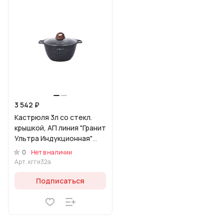
3 542 ₽
Кастрюля 3л со стекл.
крышкой, АП линия "Гранит
Ультра Индукционная"
(Синий)
0
Нет в наличии
Арт.
кгги32а
Подписаться