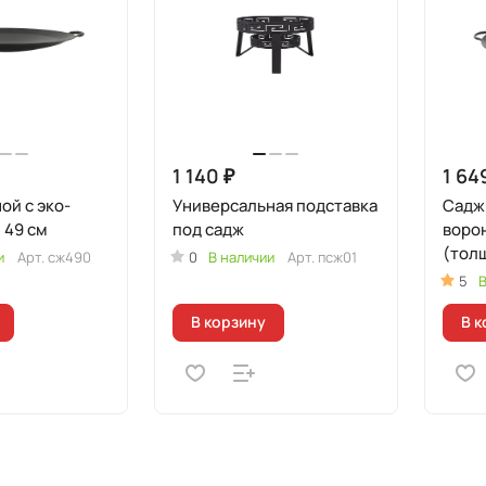
1 140 ₽
1 64
ой с эко-
Универсальная подставка
Садж 
 49 см
под садж
воро
(тол
и
Арт.
сж490
0
В наличии
Арт.
псж01
5
В
В корзину
В к