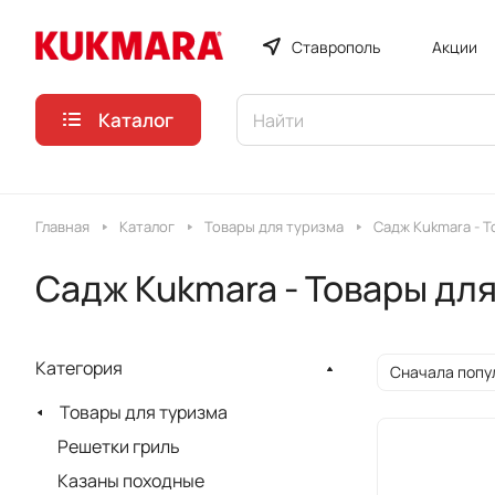
Ставрополь
Акции
Каталог
Главная
Каталог
Товары для туризма
Садж Kukmara - Т
Садж Kukmara - Товары дл
Категория
Сначала попу
Товары для туризма
Решетки гриль
Казаны походные