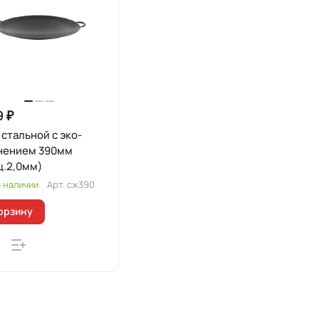
9 ₽
стальной с эко-
нением 390мм
щ.2,0мм)
 наличии
Арт.
сж390
орзину