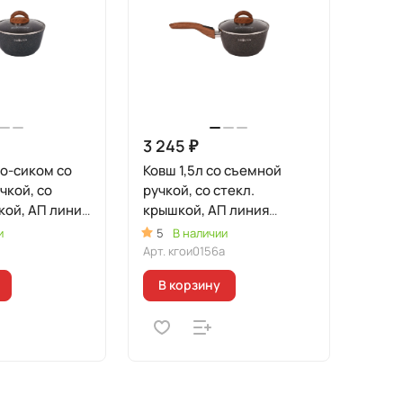
3 245 ₽
но-сиком со
Ковш 1,5л со съемной
чкой, со
ручкой, со стекл.
кой, АП линия
крышкой, АП линия
тра
"Гранит Ультра
и
5
В наличии
я" (синий)
Индукционная"
Арт.
кгои0156а
(оригинальный)
В корзину