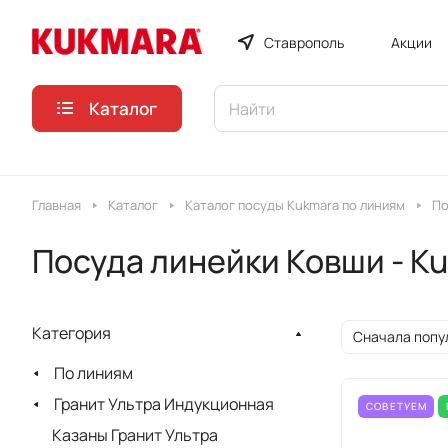
Ставрополь
Акции
Каталог
Главная
Каталог
Каталог посуды Kukmara по линиям
По
Посуда линейки Ковши - K
Категория
Сначала попу
По линиям
Гранит Ультра Индукционная
СОВЕТУЕМ
Казаны Гранит Ультра