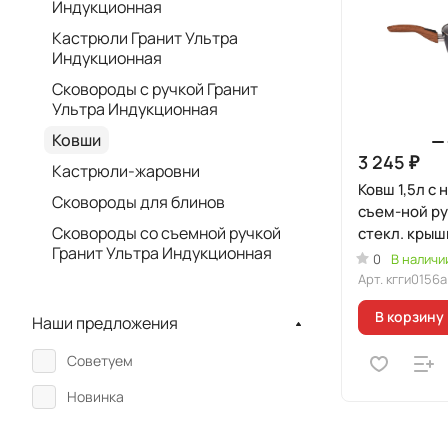
Индукционная
Кастрюли Гранит Ультра
Индукционная
Сковороды с ручкой Гранит
Ультра Индукционная
Ковши
3 245 ₽
Кастрюли-жаровни
Ковш 1,5л с 
Сковороды для блинов
съем-ной ру
Сковороды со съемной ручкой
стекл. крыш
Гранит Ультра Индукционная
"Гранит Уль
0
В наличи
Индукционна
Арт.
кгги0156а
В корзину
Наши предложения
Советуем
Новинка