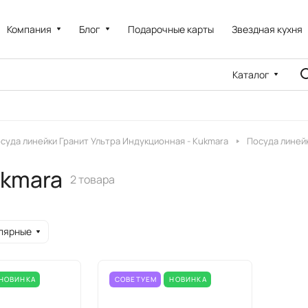
Компания
Блог
Подарочные карты
Звездная кухня
Каталог
суда линейки Гранит Ультра Индукционная - Kukmara
Посуда линейк
ukmara
2 товара
лярные
НОВИНКА
СОВЕТУЕМ
НОВИНКА