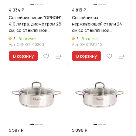
4 034 ₽
4 813 ₽
Сотейник линии "ОРИОН"
Сотейник из
4,0 литра, диаметром 26
нержавеющей стали 24
см, со стеклянной
см со стеклянной
крышкой
крышкой, линия "Сафия"
5
5
В наличии
В наличии
Арт.
ORN-STP4026G
Арт.
SF-STP3124G
В корзину
В корзину
5 597 ₽
5 090 ₽