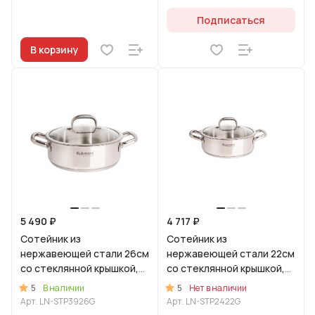
Подписаться
В корзину
5 490 ₽
4 717 ₽
Сотейник из
Сотейник из
нержавеющей стали 26см
нержавеющей стали 22см
со стеклянной крышкой,
со стеклянной крышкой,
линия "Леон"
линия "Леон"
5
5
В наличии
Нет в наличии
Арт.
LN-STP3926G
Арт.
LN-STP2422G