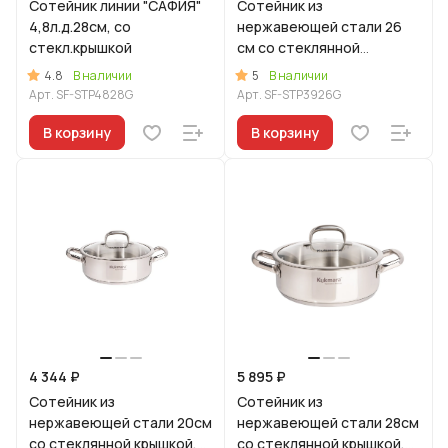
Сотейник линии "САФИЯ"
Сотейник из
4,8л.д.28см, со
нержавеющей стали 26
стекл.крышкой
см со стеклянной
крышкой, линия "Сафия"
4.8
5
В наличии
В наличии
Арт.
SF-STP4828G
Арт.
SF-STP3926G
В корзину
В корзину
4 344 ₽
5 895 ₽
Сотейник из
Сотейник из
нержавеющей стали 20см
нержавеющей стали 28см
со стеклянной крышкой,
со стеклянной крышкой,