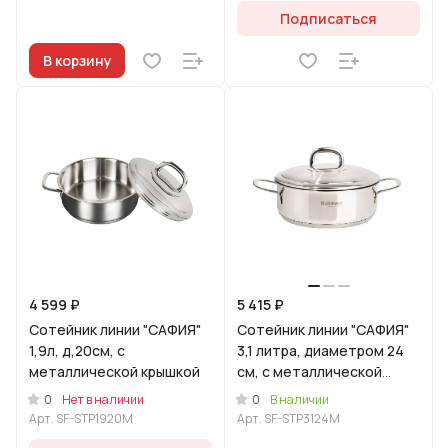
Подписаться
В корзину
4 599 ₽
5 415 ₽
Сотейник линии "САФИЯ"
Сотейник линии "САФИЯ"
1,9л, д,20см, с
3,1 литра, диаметром 24
металлической крышкой
см, с металлической
крышкой
0
0
Нет в наличии
В наличии
Арт.
SF-STP1920M
Арт.
SF-STP3124M