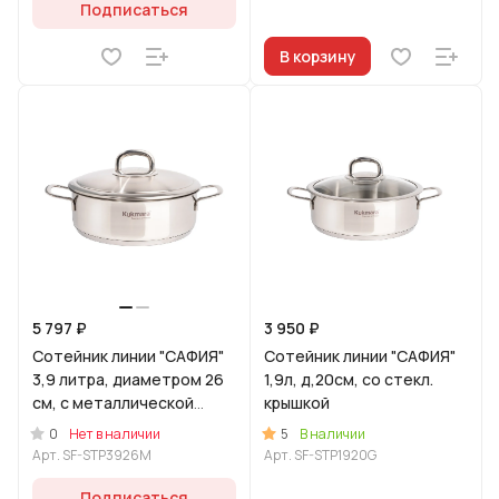
Подписаться
В корзину
5 797 ₽
3 950 ₽
Сотейник линии "САФИЯ"
Сотейник линии "САФИЯ"
3,9 литра, диаметром 26
1,9л, д,20см, со стекл.
см, с металлической
крышкой
крышкой
0
5
Нет в наличии
В наличии
Арт.
SF-STP3926M
Арт.
SF-STP1920G
Подписаться