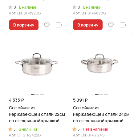
линия "Леон"
линия "Леон"
0
0
В наличии
В наличии
Арт.
LN-STP1920G
Арт.
LN-STP4828G
В корзину
В корзину
4 335 ₽
5 091 ₽
Сотейник из
Сотейник из
нержавеющей стали 22см
нержавеющей стали 24см
со стеклянной крышкой,
со стеклянной крышкой,
линия "Сафия"
линия "Леон"
5
5
В наличии
Нет в наличии
Арт.
SF-STP2422G
Арт.
LN-STP3124G