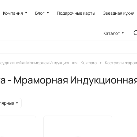
Компания
Блог
Подарочные карты
Звездная кухня
Каталог
суда линейки Мраморная Индукционная - Kukmara
Кастрюли-жаров
a - Мраморная Индукционна
лярные