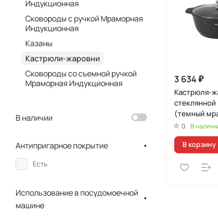
Индукционная
Сковороды с ручкой Мраморная
Индукционная
Казаны
Кастрюли-жаровни
Сковороды со съемной ручкой
3 634 ₽
Мраморная Индукционная
Кастрюля-жа
стеклянной
(темный мрамор
В наличии
"Мраморная
0
В наличи
Индукционн
В корзину
Антипригарное покрытие
Есть
Использование в посудомоечной
машине