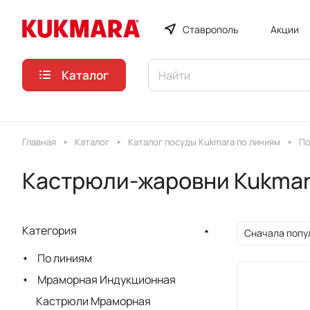
Ставрополь
Акции
Каталог
Главная
Каталог
Каталог посуды Kukmara по линиям
По
Кастрюли-жаровни Kukmar
Категория
Сначала попу
По линиям
Мраморная Индукционная
Кастрюли Мраморная