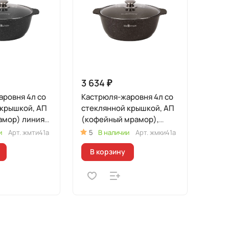
3 634 ₽
ровня 4л со
Кастрюля-жаровня 4л со
 крышкой, АП
стеклянной крышкой, АП
) линия
(кофейный мрамор),
линия "Мраморная
и
Арт.
жмти41а
5
В наличии
Арт.
жмки41а
ая"
Индукционная"
В корзину