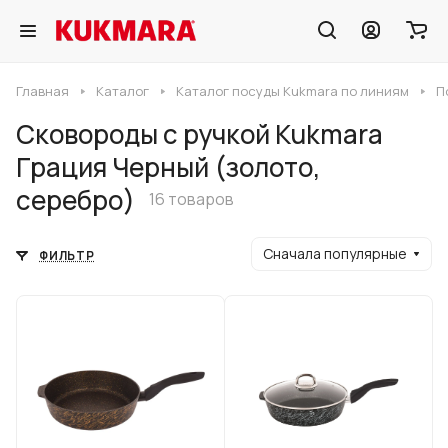
Главная
Каталог
Каталог посуды Kukmara по линиям
П
Сковороды с ручкой Kukmara
Грация Черный (золото,
серебро)
16 товаров
Сначала популярные
ФИЛЬТР