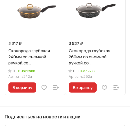
3 317 ₽
3 527 ₽
Сковорода глубокая
Сковорода глубокая
240мм со съемной
260мм со съемной
ручкой,со
ручкой,со
стекл.крышкой,АП линия
стекл.крышкой,АП линия
0
0
В наличии
В наличии
"Грация" (черный/золото)
"Грация" (черный/
Арт.
сгчз242а
Арт.
сгчс262а
серебро)
В корзину
В корзину
Подписаться
на новости и акции