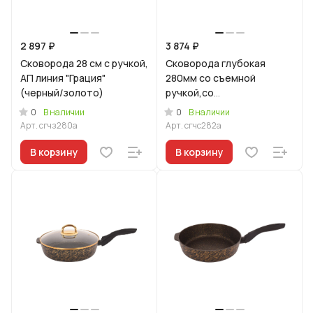
2 897 ₽
3 874 ₽
Сковорода 28 см с ручкой,
Сковорода глубокая
АП линия "Грация"
280мм со съемной
(черный/золото)
ручкой,со
стекл.крышкой,АП линия
0
0
В наличии
В наличии
"Грация" (черный/
Арт.
сгчз280а
Арт.
сгчс282а
серебро)
В корзину
В корзину