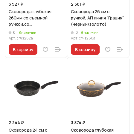
3 527 ₽
2 561 ₽
Сковорода глубокая
Сковорода 26 см с
260мм со съемной
ручкой, АП линия "Грация"
ручкой,со
(черный/золото)
стекл.крышкой,АП линия
0
0
В наличии
В наличии
"Грация" (черный/золото)
Арт.
сгчз262а
Арт.
сгчз260а
В корзину
В корзину
2 344 ₽
3 874 ₽
Сковорода 24 см с
Сковорода глубокая