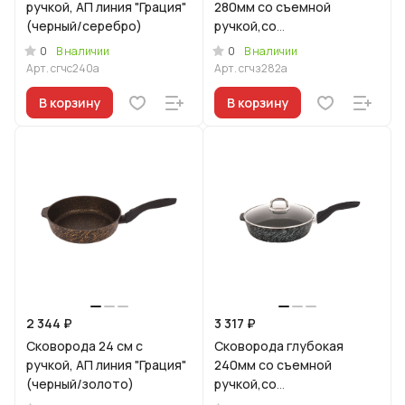
ручкой, АП линия "Грация"
280мм со съемной
(черный/серебро)
ручкой,со
стекл.крышкой,АП линия
0
0
В наличии
В наличии
"Грация" (черный/золото)
Арт.
сгчс240а
Арт.
сгчз282а
В корзину
В корзину
2 344 ₽
3 317 ₽
Сковорода 24 см с
Сковорода глубокая
ручкой, АП линия "Грация"
240мм со съемной
(черный/золото)
ручкой,со
стекл.крышкой,АП линия