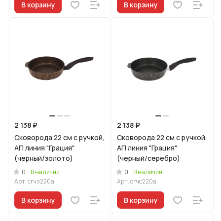
В корзину
В корзину
2 138 ₽
2 138 ₽
Сковорода 22 см с ручкой,
Сковорода 22 см с ручкой,
АП линия "Грация"
АП линия "Грация"
(черный/золото)
(черный/серебро)
0
0
В наличии
В наличии
Арт.
сгчз220а
Арт.
сгчс220а
В корзину
В корзину