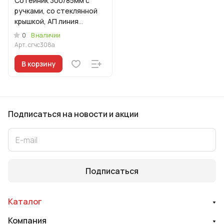
Сотейник 300/85мм с
ручками, со стеклянной
крышкой, АП линия
"Грация" (черный/
0
В наличии
серебро)
Арт.
сгчс308а
В корзину
Подписаться
на новости и акции
Подписаться
Каталог
Компания