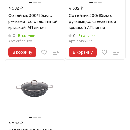
4 582 ₽
4 582 ₽
Сотейник 300/85мм с
Сотейник 300/85мм с
ручками , со стеклянной
ручками,со стеклянной
крышкой, АП линия
крышкой,АП линия
"Грация" (белый/золото)
"Грация"(черный/золото)
0
0
В наличии
В наличии
Арт.
сгбз308а
Арт.
сгчз308а
В корзину
В корзину
4 582 ₽