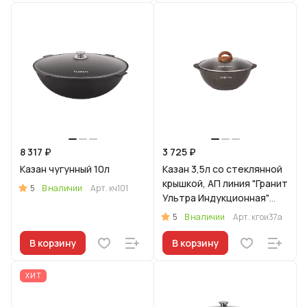
8 317 ₽
3 725 ₽
Казан чугунный 10л
Казан 3,5л со стеклянной
крышкой, АП линия "Гранит
5
В наличии
Арт.
кч101
Ультра Индукционная"
(оригинальный)
5
В наличии
Арт.
кгои37а
В корзину
В корзину
ХИТ