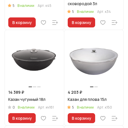
сковородой 3л
5
В наличии
Арт.
к45
5
В наличии
Арт.
к34
В корзину
В корзину
14 389 ₽
4 203 ₽
Казан чугунный 18л
Казан для плова 15л
0
5
В наличии
Арт.
кч181
В наличии
Арт.
к150
В корзину
В корзину