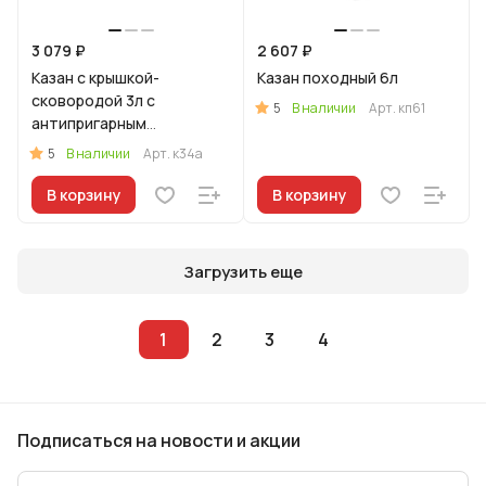
3 079 ₽
2 607 ₽
Казан с крышкой-
Казан походный 6л
сковородой 3л с
5
В наличии
Арт.
кп61
антипригарным
покрытием
5
В наличии
Арт.
к34а
В корзину
В корзину
Загрузить еще
1
2
3
4
Подписаться
на новости и акции