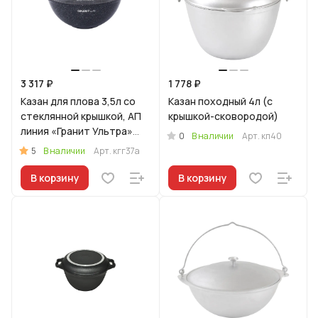
3 317 ₽
1 778 ₽
Казан для плова 3,5л со
Казан походный 4л (с
стеклянной крышкой, АП
крышкой-сковородой)
линия «Гранит Ультра»
0
В наличии
Арт.
кп40
(Синий)
5
В наличии
Арт.
кгг37а
В корзину
В корзину