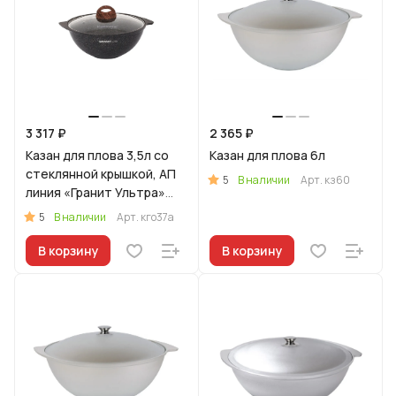
3 317 ₽
2 365 ₽
Казан для плова 3,5л со
Казан для плова 6л
стеклянной крышкой, АП
5
В наличии
Арт.
кз60
линия «Гранит Ультра»
(Оригинальный)
5
В наличии
Арт.
кго37а
В корзину
В корзину