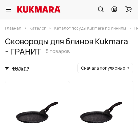
Главная
Каталог
Каталог посуды Kukmara по линиям
П
Сковороды для блинов Kukmara
- ГРАНИТ
5 товаров
Сначала популярные
ФИЛЬТР