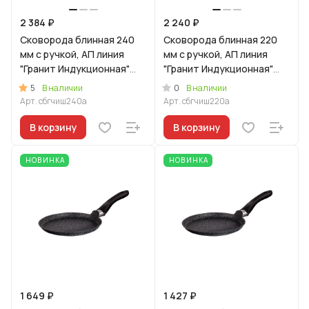
2 384 ₽
2 240 ₽
Сковорода блинная 240
Сковорода блинная 220
мм с ручкой, АП линия
мм с ручкой, АП линия
"Гранит Индукционная"
"Гранит Индукционная"
(черный)
(черный)
5
0
В наличии
В наличии
Арт.
сбгчиш240а
Арт.
сбгчиш220а
В корзину
В корзину
НОВИНКА
НОВИНКА
1 649 ₽
1 427 ₽