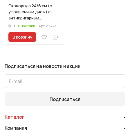
Сковорода 24/6 см (с
утолщенным дном) с
антипригарным
покрытием, с ручкой, со
0
В наличии
Арт.
с242а
стеклянной крышкой
В корзину
Подписаться
на новости и акции
Подписаться
Каталог
Компания