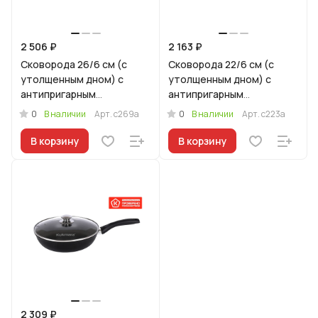
2 506 ₽
2 163 ₽
Сковорода 26/6 см (с
Сковорода 22/6 см (с
утолщенным дном) с
утолщенным дном) с
антипригарным
антипригарным
покрытием, с ручкой, со
покрытием, с ручкой, со
0
0
В наличии
Арт.
с269а
В наличии
Арт.
с223а
стеклянной крышкой
стеклянной крышкой
В корзину
В корзину
2 309 ₽