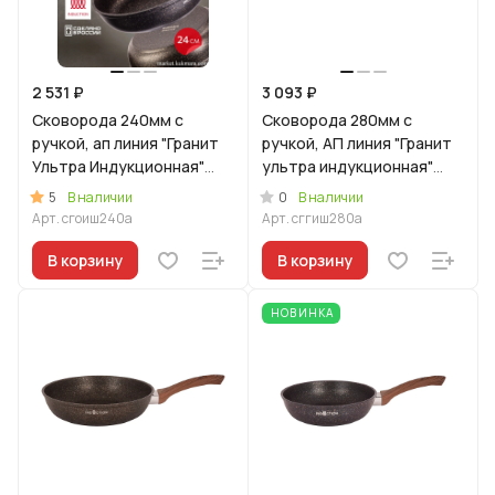
2 531 ₽
3 093 ₽
Сковорода 240мм с
Сковорода 280мм с
ручкой, ап линия "Гранит
ручкой, АП линия "Гранит
Ультра Индукционная"
ультра индукционная"
(оригинальный)
(Синий)
5
0
В наличии
В наличии
Арт.
сгоиш240а
Арт.
сггиш280а
В корзину
В корзину
НОВИНКА