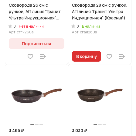
Сковорода 26 см с
Сковорода 28 см с ручкой,
ручкой, АП линия "Гранит
АП линия "Гранит Ультра
Ультра Индукционная"
Индукционная" (Красный)
(Синий)
0
0
Нет в наличии
В наличии
Арт.
сгги260а
Арт.
сгаи280а
Подписаться
В корзину
3 465 ₽
3 030 ₽