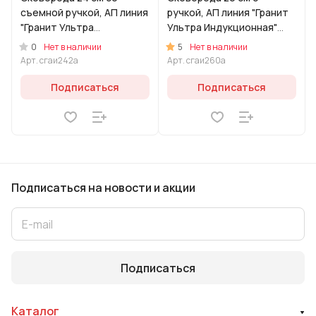
съемной ручкой, АП линия
ручкой, АП линия "Гранит
"Гранит Ультра
Ультра Индукционная"
Индукционная" (Красный)
(Красный)
0
5
Нет в наличии
Нет в наличии
Арт.
сгаи242а
Арт.
сгаи260а
Подписаться
Подписаться
Подписаться
на новости и акции
Подписаться
Каталог