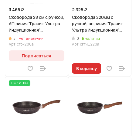
3 465 ₽
2 325 ₽
Сковорода 28 см с ручкой,
Сковорода 220мм с
АП линия "Гранит Ультра
ручкой, ап линия "Гранит
Индукционная"
Ультра Индукционная"
(Оригинальный)
(синий)
5
0
Нет в наличии
В наличии
Арт.
сгои280а
Арт.
сггиш220а
Подписаться
В корзину
НОВИНКА