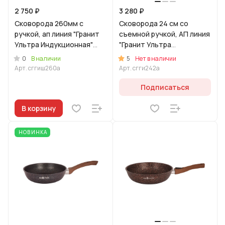
2 750 ₽
3 280 ₽
Сковорода 260мм с
Сковорода 24 см со
ручкой, ап линия "Гранит
съемной ручкой, АП линия
Ультра Индукционная"
"Гранит Ультра
(синий)
Индукционная" (Синий)
0
5
В наличии
Нет в наличии
Арт.
сггиш260а
Арт.
сгги242а
Подписаться
В корзину
НОВИНКА