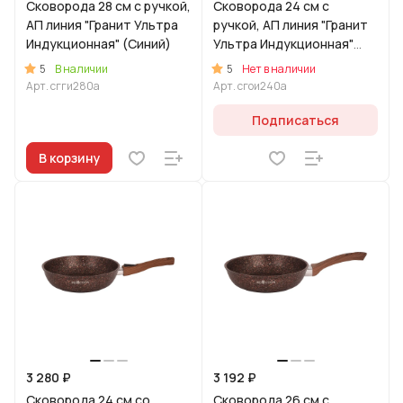
Сковорода 28 см с ручкой,
Сковорода 24 см с
АП линия "Гранит Ультра
ручкой, АП линия "Гранит
Индукционная" (Синий)
Ультра Индукционная"
(Оригинальный)
5
5
В наличии
Нет в наличии
Арт.
сгги280а
Арт.
сгои240а
Подписаться
В корзину
3 280 ₽
3 192 ₽
Сковорода 24 см со
Сковорода 26 см с