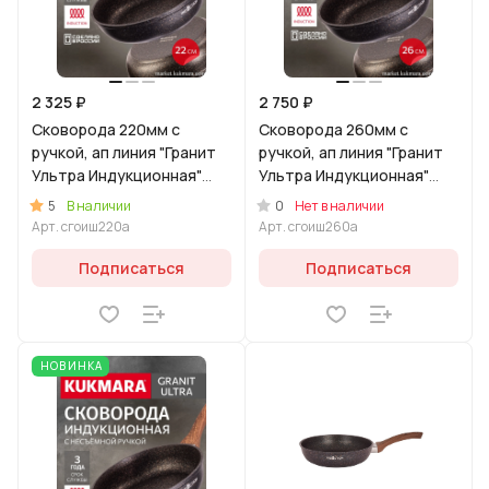
2 325 ₽
2 750 ₽
Сковорода 220мм с
Сковорода 260мм с
ручкой, ап линия "Гранит
ручкой, ап линия "Гранит
Ультра Индукционная"
Ультра Индукционная"
(оригинальный)
(оригинальный)
5
0
В наличии
Нет в наличии
Арт.
сгоиш220а
Арт.
сгоиш260а
Подписаться
Подписаться
НОВИНКА