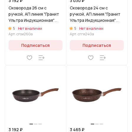
3 192 ₽
3 030 ₽
Сковорода 26 см с
Сковорода 24 см с
ручкой, АП линия "Гранит
ручкой, АП линия "Гранит
Ультра Индукционная"
Ультра Индукционная"
(Оригинальный)
(Синий)
5
5
Нет в наличии
Нет в наличии
Арт.
сгои260а
Арт.
сгги240а
Подписаться
Подписаться
3 192 ₽
3 465 ₽