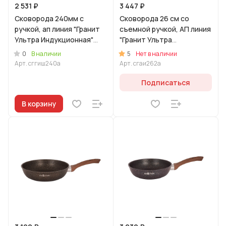
2 531 ₽
3 447 ₽
Сковорода 240мм с
Сковорода 26 см со
ручкой, ап линия "Гранит
съемной ручкой, АП линия
Ультра Индукционная"
"Гранит Ультра
(синий)
Индукционная" (Красный)
0
5
В наличии
Нет в наличии
Арт.
сггиш240а
Арт.
сгаи262а
Подписаться
В корзину