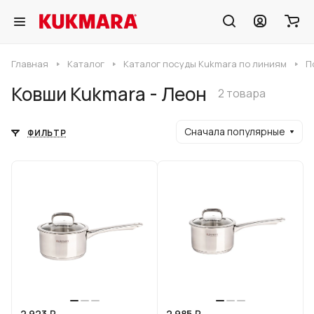
Главная
Каталог
Каталог посуды Kukmara по линиям
П
Ковши Kukmara - Леон
2 товара
Сначала популярные
ФИЛЬТР
2 923 ₽
2 985 ₽