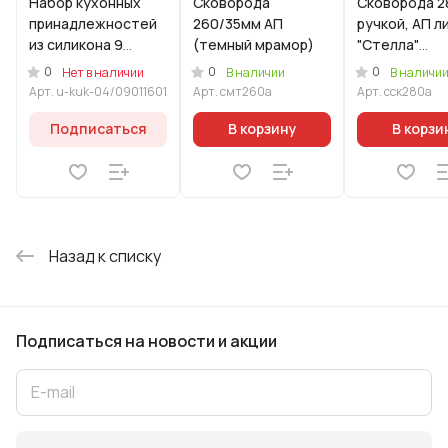
Набор кухонных
Сковорода
Сковорода 2
принадлежностей
260/35мм АП
ручкой, АП л
из силикона 9
(темный мрамор)
"Стелла"
предметов "Белый"
(капучино)
0
0
0
Нет в наличии
В наличии
В наличи
(Уцененный товар)
Арт.
u-kuk-04/09011601
Арт.
смт260а
Арт.
сск280а
Подписаться
В корзину
В корзи
Назад к списку
Подписаться
на новости и акции