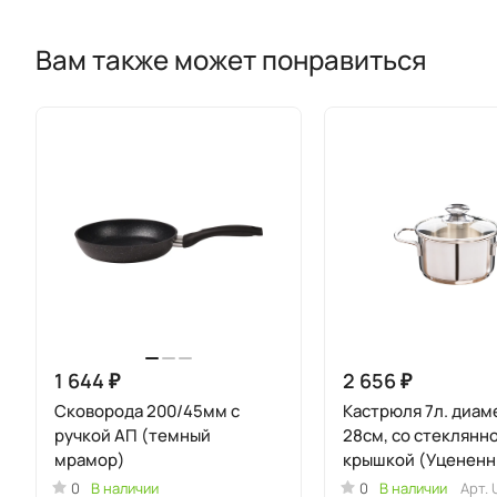
Вам также может понравиться
1 644 ₽
2 656 ₽
Сковорода 200/45мм с
Кастрюля 7л. диа
ручкой АП (темный
28см, со стеклянн
мрамор)
крышкой (Уценен
товар)
0
В наличии
0
В наличии
Арт.