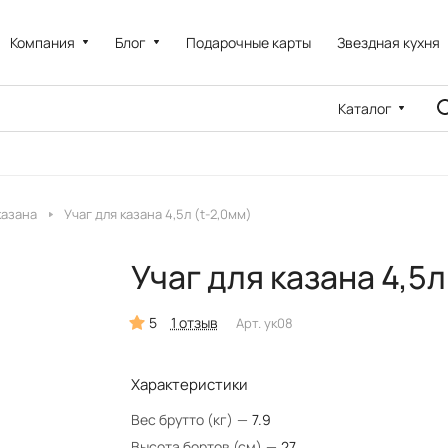
Компания
Блог
Подарочные карты
Звездная кухня
Каталог
казана
Учаг для казана 4,5л (t-2,0мм)
Учаг для казана 4,5л
5
1 отзыв
Арт.
ук08
Характеристики
Вес брутто (кг)
—
7.9
Высота бортов (см)
—
27