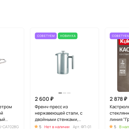
СОВЕТУЕМ
НОВИНКА
СОВЕТУЕ
2 600 ₽
2 878 ₽
метром
Френч-пресс из
Кастрюля
ой
нержавеющей стали, с
стеклянн
ный
двойными стенками,
линия "Г
1000мл
U-CA7028G
5
Нет в наличии
Арт.
ФП-01
5
В нал