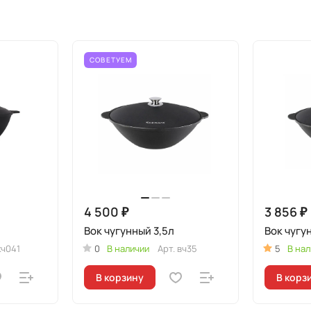
СОВЕТУЕМ
4 500 ₽
3 856 ₽
Вок чугунный 3,5л
Вок чугу
кч041
0
В наличии
Арт.
вч35
5
В нал
В корзину
В корз