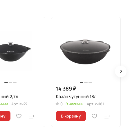
14 389 ₽
нный 2,7л
Казан чугунный 18л
ичии
Арт.
вч27
0
В наличии
Арт.
кч181
ину
В корзину