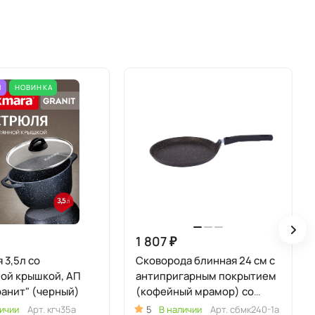
М
НОВИНКА
1 807 ₽
 3,5л со
Сковорода блинная 24 см с
ой крышкой, АП
антипригарным покрытием
ранит" (черный)
(кофейный мрамор) со
съёмной ручкой
ичии
Арт.
кгч35а
5
В наличии
Арт.
сбмк240-1а