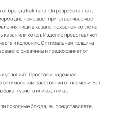
 от бренда Kukmara. Он разработан так,
я форма дна помещает приготавливаемые
вления пищи в казане, походном котле на
сь казан или котел. Изделие представляет
очерга и колосник. Оптимальная толщина
азованию ржавчины и предохраняет от
ых условиях. Простая и надежная
а оптимальном расстоянии от пламени. Вот
бака, туриста или охотника.
ели походные блюда, вы представляете,