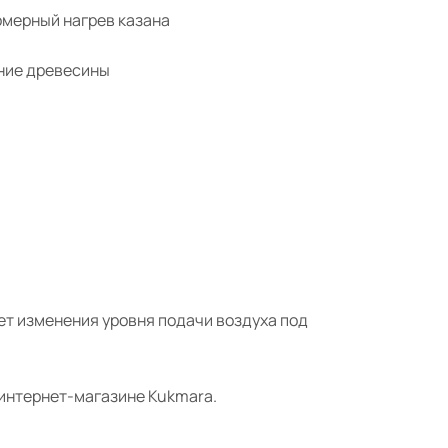
омерный нагрев казана
ание древесины
чет изменения уровня подачи воздуха под
м интернет-магазине Kukmara.