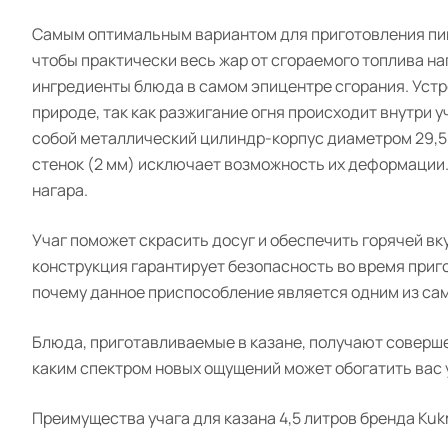
Самым оптимальным вариантом для приготовления пищи 
чтобы практически весь жар от сгораемого топлива н
ингредиенты блюда в самом эпицентре сгорания. Устр
природе, так как разжигание огня происходит внутри у
собой металлический цилиндр-корпус диаметром 29,5 
стенок (2 мм) исключает возможность их деформации.
нагара.
Учаг поможет скрасить досуг и обеспечить горячей в
конструкция гарантирует безопасность во время приг
почему данное приспособление является одним из самы
Блюда, приготавливаемые в казане, получают совершен
каким спектром новых ощущений может обогатить вас у
Преимущества учага для казана 4,5 литров бренда Kuk