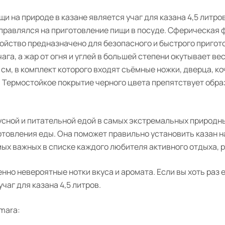
на природе в казане является учаг для казана 4,5 литров
аправлялся на приготовление пищи в посуде. Сферическа
ойство предназначено для безопасного и быстрого пригото
чага, а жар от огня и углей в большей степени окутывает ве
см, в комплект которого входят съёмные ножки, дверца, к
 Термостойкое покрытие черного цвета препятствует обр
кусной и питательной едой в самых экстремальных природн
отовления еды. Она поможет правильно установить казан н
х важных в списке каждого любителя активного отдыха, ры
но невероятные нотки вкуса и аромата. Если вы хоть раз 
чаг для казана 4,5 литров.
mara: